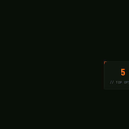
5
// TOP OP