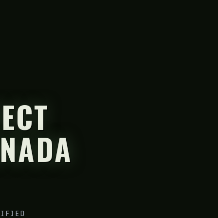
ECT
ANADA
SIFIED