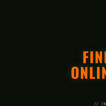
FIN
ONLI
// IN