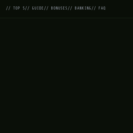
// TOP 5
// GUIDE
// BONUSES
// BANKING
// FAQ