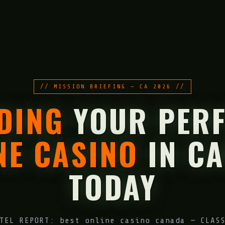
// MISSION BRIEFING — CA 2026 //
DING
YOUR PERF
NE CASINO
IN C
TODAY
TEL REPORT: best online casino canada — CLAS